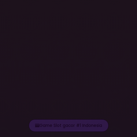
Game Slot gacor #1 Indonesia