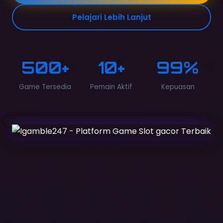
Pelajari Lebih Lanjut
500+
10+
99%
Game Tersedia
Pemain Aktif
Kepuasan